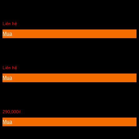
Bộ salon gỗ xoan đào
Liên hệ
Mua
Giường ngủ 1.6m
Liên hệ
Mua
Ghế bàn ăn
290,000
₫
Mua