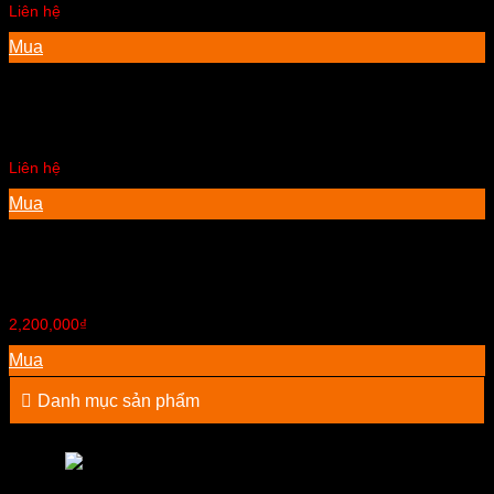
Liên hệ
Mua
Tủ nhựa Đài Loan
Liên hệ
Mua
Tủ gỗ phòng khách tiện dụng
2,200,000
₫
Mua
Danh mục sản phẩm
Điện máy – Điện lạnh