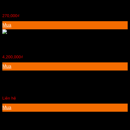
Nệm thanh lý số lượng
270,000
₫
Mua
Bộ sofa gia đình
4,200,000
₫
Mua
Sofa phòng khách
Liên hệ
Mua
Tủ nhựa Duy Tân