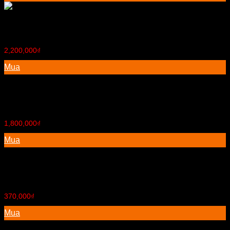
Bộ bàn ăn 6 ghế
2,200,000
₫
Mua
Tủ để ti vi 01
1,800,000
₫
Mua
Ghế bar gia đình
370,000
₫
Mua