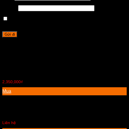
Email
*
Lưu tên của tôi, email, và trang web trong trình duyệt này
cho lần bình luận kế tiếp của tôi.
Sản phẩm tương tự
Bộ bàn ăn 6 ghế
2,350,000
₫
Mua
Bộ tủ kệ để tivi
Liên hệ