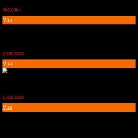
990,000
₫
Mua
Bình lọc nước Ro
2,900,000
₫
Mua
Giường tầng
1,350,000
₫
Mua
Bộ bàn ghế phòng khách