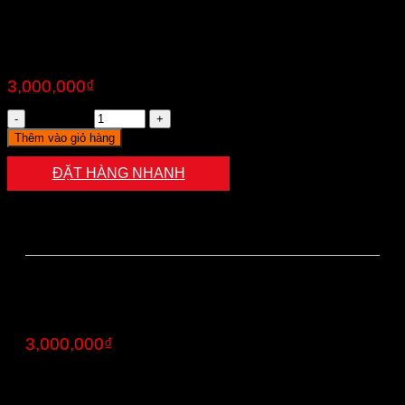
sofa phòng khách
3,000,000
₫
Số lượng
Thêm vào giỏ hàng
ĐẶT HÀNG NHANH
Đặt hàng nhanh
sofa phòng khách
3,000,000
₫
Bạn vui lòng nhập đúng thông tin đặt hàng gồm: Họ
tên, SĐT, Địa chỉ để chúng tôi được phục vụ bạn tốt