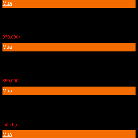
Mua
Bàn trang điểm
970,000
₫
Mua
Bình trữ nước Sơn Hà
850,000
₫
Mua
Bộ bàn ghế tiếp khách
Liên hệ
Mua