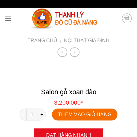
https://docuhunter.com/
Skip
to
content
TRANG CHỦ
NỘI THẤT GIA ĐÌNH
/
Salon gỗ xoan đào
3,200,000
₫
Số lượng
THÊM VÀO GIỎ HÀNG
ĐẶT HÀNG NHANH