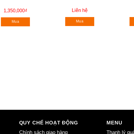
Liên hệ
1,350,000
₫
Mua
Mua
QUY CHẾ HOẠT ĐỘNG
MENU
Chính sách giao hàng
Thanh lý quá