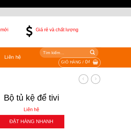
 mới
Giá rẻ và chất lượng
Liên hệ
0
₫
GIỎ HÀNG /
Bộ tủ kệ để tivi
Liên hệ
ĐẶT HÀNG NHANH