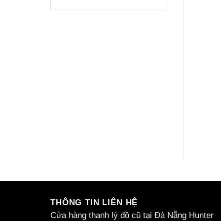
Bộ sofa góc cao cấp
Giường gỗ trò 1,4m
Liên hệ
Liên hệ
Mua
Mua
THÔNG TIN LIÊN HỆ
Cửa hàng thanh lý đồ cũ tại Đà Nẵng
Hunter