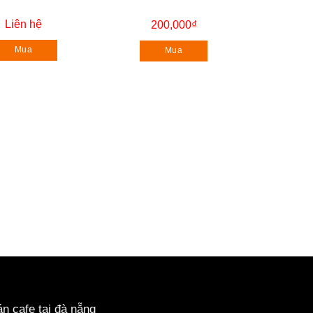
Liên hệ
200,000
₫
Mua
Mua
n cafe tại đà nẵng