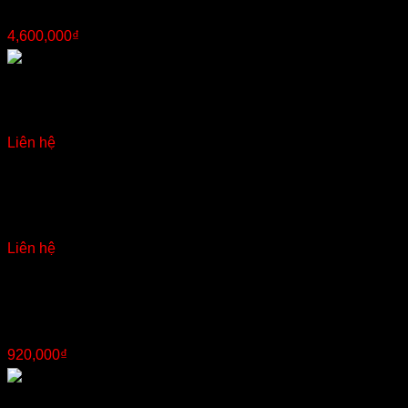
4,600,000
₫
Bộ bàn ăn 6 ghế cũ tài Đà Nẵng
Liên hệ
Giường gỗ trò 1,4m
Liên hệ
kệ sắt treo quần áo
920,000
₫