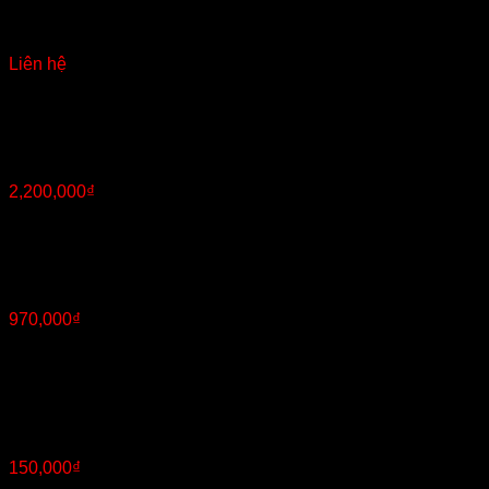
Rèm cửa đủ kích thước
Liên hệ
Tủ gỗ phòng khách tiện dụng
2,200,000
₫
Bàn trang điểm
970,000
₫
Hết hàng
Tủ đầu giường
150,000
₫