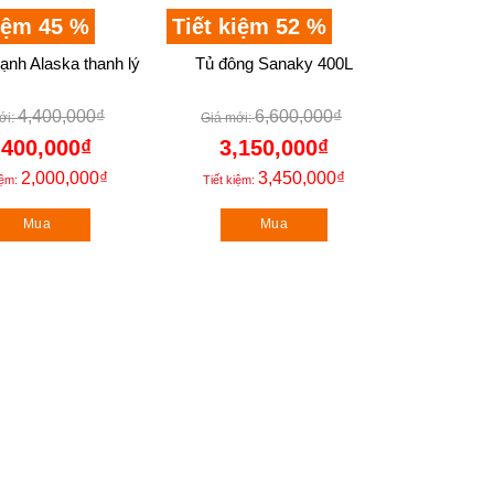
kiệm 45 %
Tiết kiệm 52 %
lạnh Alaska thanh lý
Tủ đông Sanaky 400L
4,400,000
₫
6,600,000
₫
,400,000
₫
3,150,000
₫
2,000,000
₫
3,450,000
₫
iệm:
Tiết kiệm:
Mua
Mua