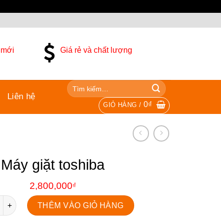
 mới
Giá rẻ và chất lượng
Liên hệ
0
₫
GIỎ HÀNG /
Máy giặt toshiba
2,800,000
₫
ng
THÊM VÀO GIỎ HÀNG