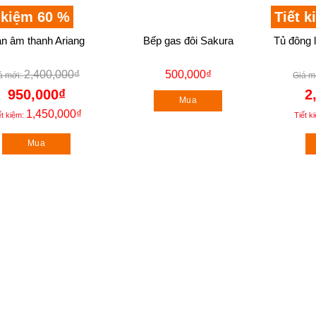
ng
 kiệm 60 %
Hết hàng
Tiết 
n âm thanh Ariang
Bếp gas đôi Sakura
Tủ đông 
2,400,000
₫
500,000
₫
950,000
₫
2
Mua
1,450,000
₫
ết kiệm:
Tiết k
Mua